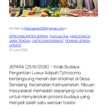
Written by
theosandy038@gmail.com
in
DPRD KABUPATEN JEPARA
, 
Formula One
, 
HARUS BACA
, 
JAWA TENGAH
, 
LINTAS MASYARAKAT
, 
PEMKAB JEPARA
, 
UPDATE
27 Juni 2026
JEPARA (25/6/2026) – Kirab Budaya
Pergantian Luwur Adipati Tjitrosomo
berlangsung meriah dan khidmat di Desa
Sendang, Kecamatan Kalinyamatan. Ribuan
masyarakat memadati sepanjang rute kirab
untuk menyaksikan prosesi budaya yang
menjadi salah satu warisan tradisi