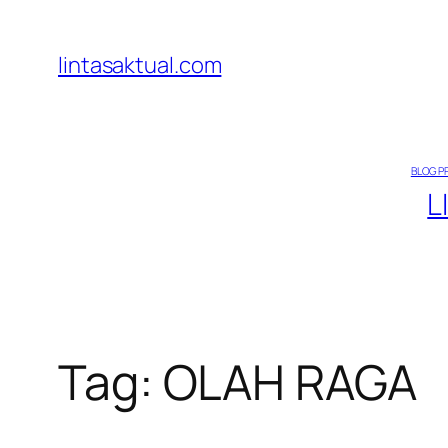
Lewati
ke
lintasaktual.com
konten
BLOG P
L
Tag:
OLAH RAGA