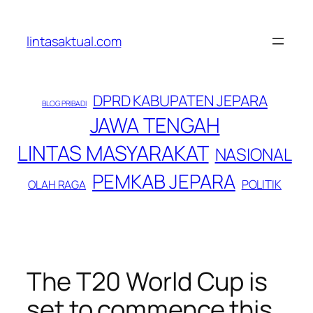
Lewati
ke
lintasaktual.com
konten
DPRD KABUPATEN JEPARA
BLOG PRIBADI
JAWA TENGAH
LINTAS MASYARAKAT
NASIONAL
PEMKAB JEPARA
POLITIK
OLAH RAGA
The T20 World Cup is
set to commence this