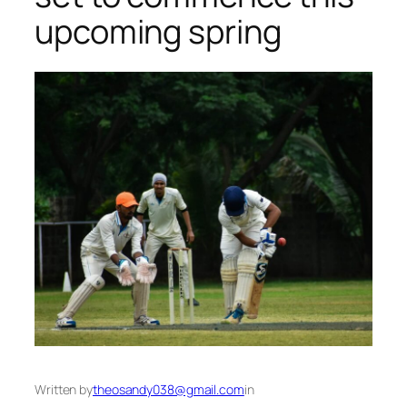
upcoming spring
Written by
theosandy038@gmail.com
in