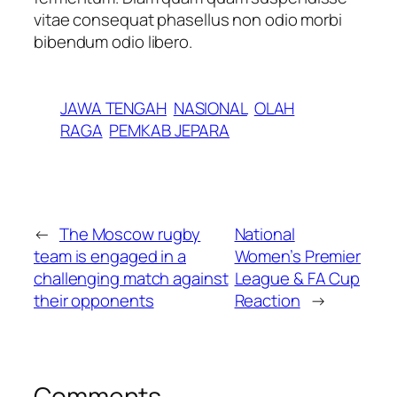
vitae consequat phasellus non odio morbi
bibendum odio libero.
JAWA TENGAH
NASIONAL
OLAH
RAGA
PEMKAB JEPARA
←
The Moscow rugby
National
team is engaged in a
Women’s Premier
challenging match against
League & FA Cup
their opponents
Reaction
→
Comments