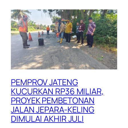
PEMPROV JATENG
KUCURKAN RP36 MILIAR,
PROYEK PEMBETONAN
JALAN JEPARA-KELING
DIMULAI AKHIR JULI