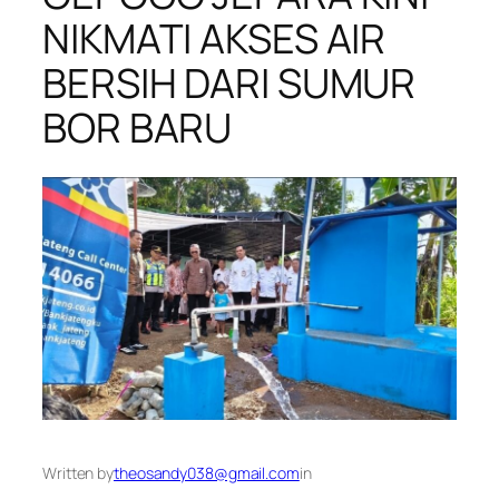
NIKMATI AKSES AIR
BERSIH DARI SUMUR
BOR BARU
Written by
theosandy038@gmail.com
in