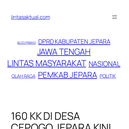
Lewati
ke
lintasaktual.com
konten
DPRD KABUPATEN JEPARA
BLOG PRIBADI
JAWA TENGAH
LINTAS MASYARAKAT
NASIONAL
PEMKAB JEPARA
POLITIK
OLAH RAGA
160 KK DI DESA
CEPOGO JEPARA KINI