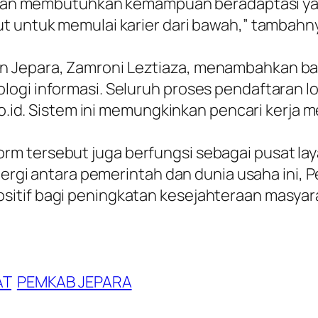
tif dan membutuhkan kemampuan beradaptasi y
t untuk memulai karier dari bawah,” tambahn
 Jepara, Zamroni Leztiaza, menambahkan bah
ogi informasi. Seluruh proses pendaftaran l
a.go.id. Sistem ini memungkinkan pencari kerj
rm tersebut juga berfungsi sebagai pusat lay
nergi antara pemerintah dan dunia usaha ini, P
sitif bagi peningkatan kesejahteraan masyar
AT
PEMKAB JEPARA