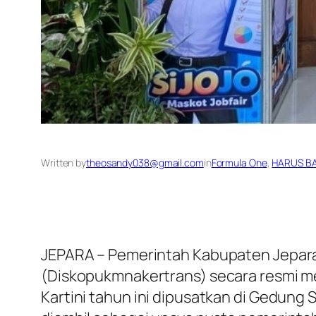
Written by
theosandy038@gmail.com
in
Formula One
, 
HARUS B
JEPARA – Pemerintah Kabupaten Jepara 
(Diskopukmnakertrans) secara resmi mem
Kartini tahun ini dipusatkan di Gedung 