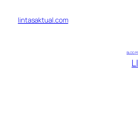
Lewati
ke
lintasaktual.com
konten
BLOG P
L