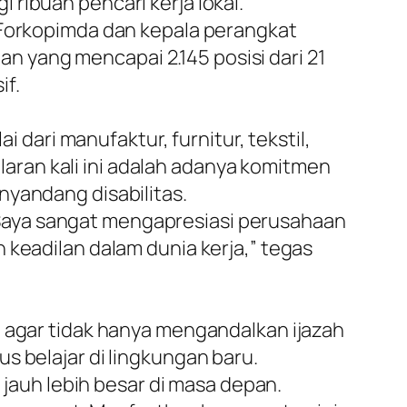
ribuan pencari kerja lokal.
n Forkopimda dan kepala perangkat
 yang mencapai 2.145 posisi dari 21
if.
i dari manufaktur, furnitur, tekstil,
elaran kali ini adalah adanya komitmen
nyandang disabilitas.
Saya sangat mengapresiasi perusahaan
 keadilan dalam dunia kerja,” tegas
n agar tidak hanya mengandalkan ijazah
s belajar di lingkungan baru.
auh lebih besar di masa depan.