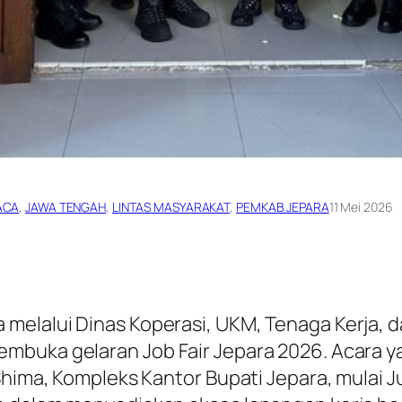
ACA
, 
JAWA TENGAH
, 
LINTAS MASYARAKAT
, 
PEMKAB JEPARA
11 Mei 2026
melalui Dinas Koperasi, UKM, Tenaga Kerja, d
buka gelaran Job Fair Jepara 2026. Acara ya
Shima, Kompleks Kantor Bupati Jepara, mulai J