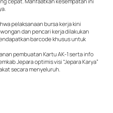
ang cepat. Manfaatkan kesempatan ini
ya.
wa pelaksanaan bursa kerja kini
owongan dan pencari kerja dilakukan
a mendapatkan barcode khusus untuk
anan pembuatan Kartu AK-1 serta info
emkab Jepara optimis visi “Jepara Karya”
akat secara menyeluruh.