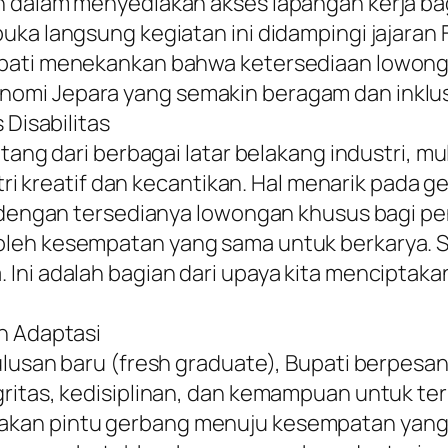
 dalam menyediakan akses lapangan kerja bagi 
buka langsung kegiatan ini didampingi jajara
pati menekankan bahwa ketersediaan lowongan
omi Jepara yang semakin beragam dan inklus
 Disabilitas
tang dari berbagai latar belakang industri, mula
stri kreatif dan kecantikan. Hal menarik pada g
f dengan tersedianya lowongan khusus bagi pe
roleh kesempatan yang sama untuk berkarya. 
Ini adalah bagian dari upaya kita menciptakan
an Adaptasi
lulusan baru (fresh graduate), Bupati berpesa
ritas, kedisiplinan, dan kemampuan untuk teru
kan pintu gerbang menuju kesempatan yang j