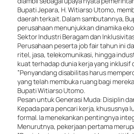
diambil sebagai upaya nyata pemerintah
​Bupati Jepara, H. Witiarso Utomo, mem
daerah terkait. Dalam sambutannya, Bu
perusahaan menunjukkan dinamika ekon
​Sektor Industri Beragam dan Inklusivitas
​Perusahaan peserta job fair tahun ini da
ritel, jasa, telekomunikasi, hingga indu
kuat terhadap dunia kerja yang inklusi
​”Penyandang disabilitas harus mempe
yang telah membuka ruang bagi mereka. 
Bupati Witiarso Utomo.
​Pesan untuk Generasi Muda: Disiplin d
​Kepada para pencari kerja, khususnya 
formal. Ia menekankan pentingnya integ
Menurutnya, pekerjaan pertama merupa