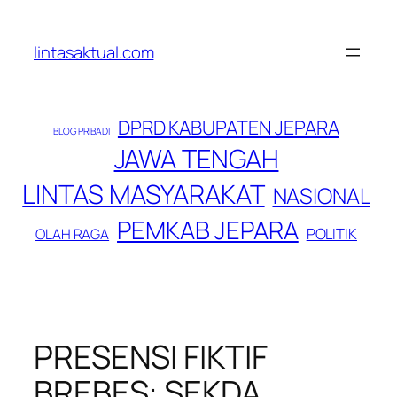
Lewati
ke
lintasaktual.com
konten
DPRD KABUPATEN JEPARA
BLOG PRIBADI
JAWA TENGAH
LINTAS MASYARAKAT
NASIONAL
PEMKAB JEPARA
POLITIK
OLAH RAGA
PRESENSI FIKTIF
BREBES: SEKDA