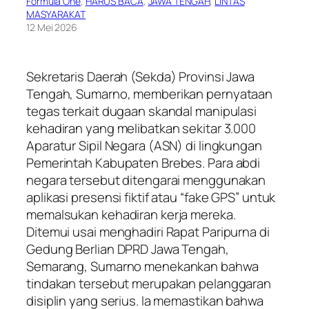
Formula One
, 
HARUS BACA
, 
JAWA TENGAH
, 
LINTAS
MASYARAKAT
12 Mei 2026
Sekretaris Daerah (Sekda) Provinsi Jawa
Tengah, Sumarno, memberikan pernyataan
tegas terkait dugaan skandal manipulasi
kehadiran yang melibatkan sekitar 3.000
Aparatur Sipil Negara (ASN) di lingkungan
Pemerintah Kabupaten Brebes. Para abdi
negara tersebut ditengarai menggunakan
aplikasi presensi fiktif atau “fake GPS” untuk
memalsukan kehadiran kerja mereka.
​Ditemui usai menghadiri Rapat Paripurna di
Gedung Berlian DPRD Jawa Tengah,
Semarang, Sumarno menekankan bahwa
tindakan tersebut merupakan pelanggaran
disiplin yang serius. Ia memastikan bahwa