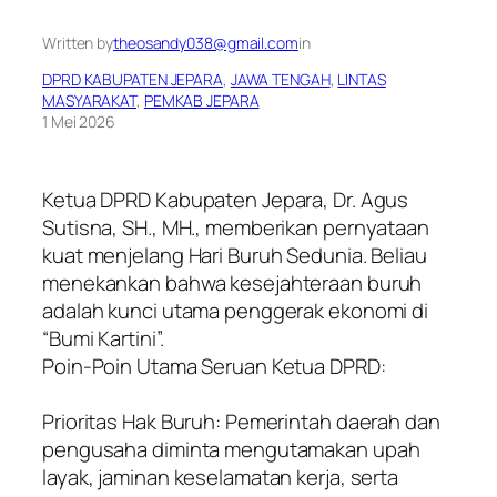
Written by
theosandy038@gmail.com
in
DPRD KABUPATEN JEPARA
, 
JAWA TENGAH
, 
LINTAS
MASYARAKAT
, 
PEMKAB JEPARA
1 Mei 2026
Ketua DPRD Kabupaten Jepara, Dr. Agus
Sutisna, SH., MH., memberikan pernyataan
kuat menjelang Hari Buruh Sedunia. Beliau
menekankan bahwa kesejahteraan buruh
adalah kunci utama penggerak ekonomi di
“Bumi Kartini”.
​Poin-Poin Utama Seruan Ketua DPRD:
​Prioritas Hak Buruh: Pemerintah daerah dan
pengusaha diminta mengutamakan upah
layak, jaminan keselamatan kerja, serta