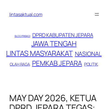
Lewati
ke
lintasaktual.com
konten
DPRD KABUPATEN JEPARA
BLOG PRIBADI
JAWA TENGAH
LINTAS MASYARAKAT
NASIONAL
PEMKAB JEPARA
POLITIK
OLAH RAGA
MAY DAY 2026, KETUA
DPRD JEPARA TEGAS: