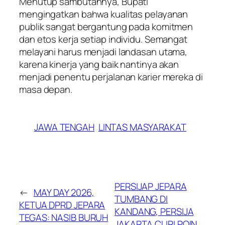
​Menutup sambutannya, Bupati
mengingatkan bahwa kualitas pelayanan
publik sangat bergantung pada komitmen
dan etos kerja setiap individu. Semangat
melayani harus menjadi landasan utama,
karena kinerja yang baik nantinya akan
menjadi penentu perjalanan karier mereka di
masa depan.
JAWA TENGAH
LINTAS MASYARAKAT
PERSIJAP JEPARA
←
MAY DAY 2026,
TUMBANG DI
KETUA DPRD JEPARA
KANDANG, PERSIJA
TEGAS: NASIB BURUH
JAKARTA CURI POIN