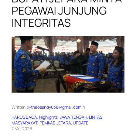
PEGAWAI JUNJUNG
INTEGRITAS
Written by
theosandy038@gmail.com
in
HARUS BACA
, 
Highlights
, 
JAWA TENGAH
, 
LINTAS
MASYARAKAT
, 
PEMKAB JEPARA
, 
UPDATE
7 Mei 2026