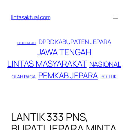
Lewati
ke
lintasaktual.com
konten
DPRD KABUPATEN JEPARA
BLOG PRIBADI
JAWA TENGAH
LINTAS MASYARAKAT
NASIONAL
PEMKAB JEPARA
POLITIK
OLAH RAGA
LANTIK 333 PNS,
BUPATI JEPARA MINTA