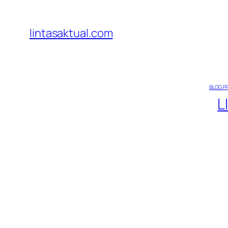
Lewati
ke
lintasaktual.com
konten
BLOG P
L