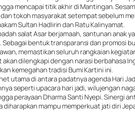
ngga mencapai titik akhir di Mantingan. Sesa
dan tokoh masyarakat setempat sebelum melan
akam Sultan Hadlirin dan Ratu Kalinyamat.
ibadah salat Asar berjamaah, santunan anak y
. Sebagai bentuk transparansi dan promosi bu
yawan, memastikan seluruh rangkaian kegiatan
t akan dilengkapi dengan narasi berbahasa In
kan kemegahan tradisi Bumi Kartini ini.
gnet utama di antara padatnya agenda Hari Jad
nya seperti upacara hari jadi, wilujengan nag
gga perayaan Dharma Santi Nyepi. Sinergi ant
 diharapkan mampu memperkuat jati diri Jep