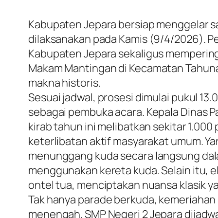
Kabupaten Jepara bersiap menggelar sal
dilaksanakan pada Kamis (9/4/2026). Pe
Kabupaten Jepara sekaligus memperingat
Makam Mantingan di Kecamatan Tahunan
makna historis.
​Sesuai jadwal, prosesi dimulai pukul 1
sebagai pembuka acara. Kepala Dinas P
kirab tahun ini melibatkan sekitar 1.00
keterlibatan aktif masyarakat umum. Ya
menunggang kuda secara langsung dalam 
menggunakan kereta kuda. Selain itu
ontel tua, menciptakan nuansa klasik ya
​Tak hanya parade berkuda, kemeriahan k
menengah. SMP Negeri 2 Jepara dijadwa