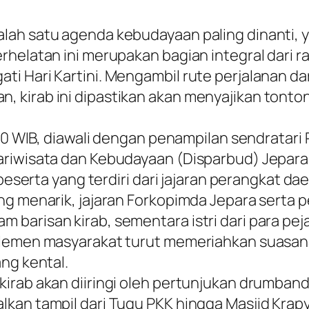
ah satu agenda kebudayaan paling dinanti, y
rhelatan ini merupakan bagian integral dari r
i Hari Kartini. Mengambil rute perjalanan d
, kirab ini dipastikan akan menyajikan ton
3.00 WIB, diawali dengan penampilan sendratari
ariwisata dan Kebudayaan (Disparbud) Jepar
0 peserta yang terdiri dari jajaran perangkat 
ng menarik, jajaran Forkopimda Jepara serta
barisan kirab, sementara istri dari para pej
, elemen masyarakat turut memeriahkan sua
ng kental.
irab akan diiringi oleh pertunjukan drumband 
lkan tampil dari Tugu PKK hingga Masjid Kra