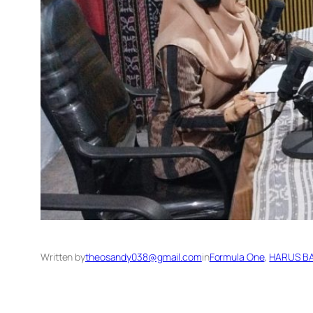
Written by
theosandy038@gmail.com
in
Formula One
, 
HARUS B