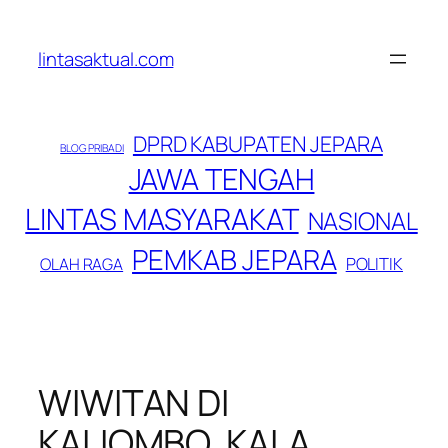
Lewati
ke
lintasaktual.com
konten
DPRD KABUPATEN JEPARA
BLOG PRIBADI
JAWA TENGAH
LINTAS MASYARAKAT
NASIONAL
PEMKAB JEPARA
POLITIK
OLAH RAGA
WIWITAN DI
KALIOMBO, KALA