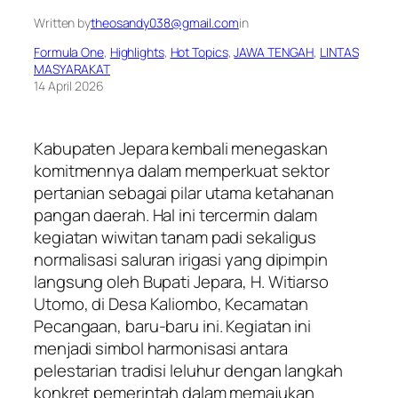
Written by
theosandy038@gmail.com
in
Formula One
, 
Highlights
, 
Hot Topics
, 
JAWA TENGAH
, 
LINTAS
MASYARAKAT
14 April 2026
Kabupaten Jepara kembali menegaskan
komitmennya dalam memperkuat sektor
pertanian sebagai pilar utama ketahanan
pangan daerah. Hal ini tercermin dalam
kegiatan wiwitan tanam padi sekaligus
normalisasi saluran irigasi yang dipimpin
langsung oleh Bupati Jepara, H. Witiarso
Utomo, di Desa Kaliombo, Kecamatan
Pecangaan, baru-baru ini. Kegiatan ini
menjadi simbol harmonisasi antara
pelestarian tradisi leluhur dengan langkah
konkret pemerintah dalam memajukan