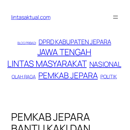
Lewati
ke
lintasaktual.com
konten
DPRD KABUPATEN JEPARA
BLOG PRIBADI
JAWA TENGAH
LINTAS MASYARAKAT
NASIONAL
PEMKAB JEPARA
POLITIK
OLAH RAGA
PEMKAB JEPARA
BANTU KAKI DAN