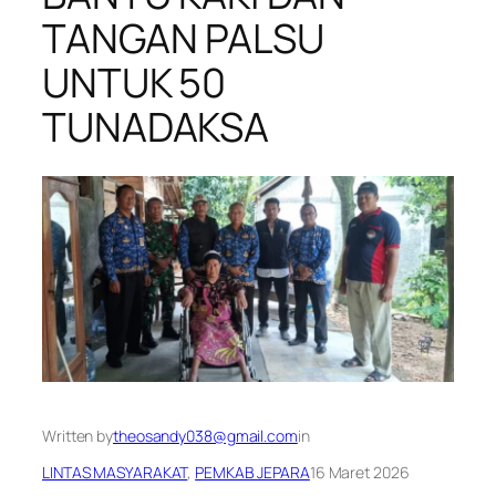
TANGAN PALSU
UNTUK 50
TUNADAKSA
Written by
theosandy038@gmail.com
in
LINTAS MASYARAKAT
, 
PEMKAB JEPARA
16 Maret 2026