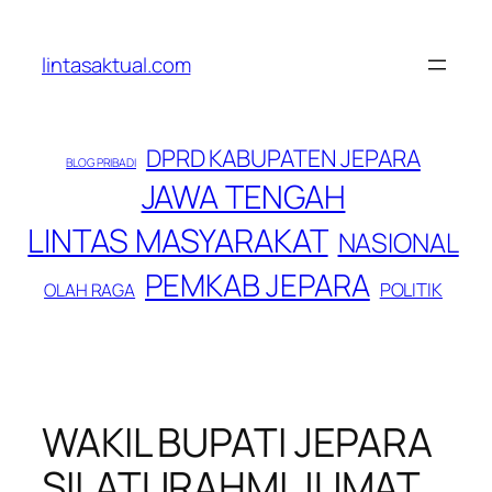
Lewati
ke
lintasaktual.com
konten
DPRD KABUPATEN JEPARA
BLOG PRIBADI
JAWA TENGAH
LINTAS MASYARAKAT
NASIONAL
PEMKAB JEPARA
POLITIK
OLAH RAGA
WAKIL BUPATI JEPARA
SILATURAHMI JUMAT