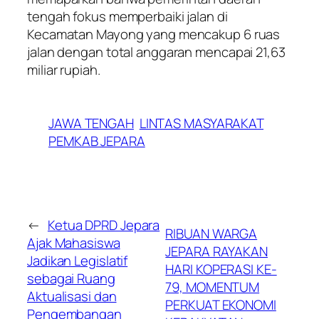
tengah fokus memperbaiki jalan di
Kecamatan Mayong yang mencakup 6 ruas
jalan dengan total anggaran mencapai 21,63
miliar rupiah.
JAWA TENGAH
LINTAS MASYARAKAT
PEMKAB JEPARA
←
Ketua DPRD Jepara
RIBUAN WARGA
Ajak Mahasiswa
JEPARA RAYAKAN
Jadikan Legislatif
HARI KOPERASI KE-
sebagai Ruang
79, MOMENTUM
Aktualisasi dan
PERKUAT EKONOMI
Pengembangan