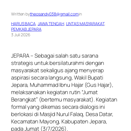
Written by
theosandy038@gmail.com
in
HARUS BACA
, 
JAWA TENGAH
, 
LINTAS MASYARAKAT
, 
PEMKAB JEPARA
3 Juli 2026
JEPARA – Sebagai salah satu sarana
strategis untuk bersilaturahmi dengan
masyarakat sekaligus ajang menyerap
aspirasi secara langsung, Wakil Bupati
Jepara, Muhammad Ibnu Hajar (Gus Hajar),
melaksanakan kegiatan rutin “Jumat
Berangkat” (bertemu masyarakat). Kegiatan
formal yang dikemas secara dialogis ini
berlokasi di Masjid Nurul Falaq, Desa Datar,
Kecamatan Mayong, Kabupaten Jepara,
pada Jumat (3/7/2026).