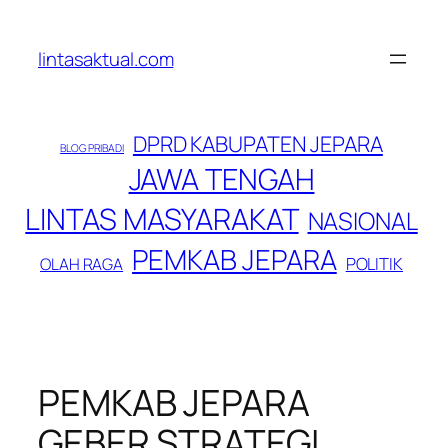
Lewati
ke
lintasaktual.com
konten
DPRD KABUPATEN JEPARA
BLOG PRIBADI
JAWA TENGAH
LINTAS MASYARAKAT
NASIONAL
PEMKAB JEPARA
POLITIK
OLAH RAGA
PEMKAB JEPARA
GEBER STRATEGI