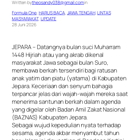
Written by
theosandy038@gmail.com
in
Formula One
, 
HARUS BACA
, 
JAWA TENGAH
, 
LINTAS
MASYARAKAT
, 
UPDATE
28 Juni 2026
JEPARA – Datangnya bulan suci Muharram
1448 Hijriah atau yang akrab dikenal
masyarakat Jawa sebagai bulan Suro,
membawa berkah tersendiri bagi ratusan
anak yatim dan piatu (yatama) di Kabupaten
Jepara. Keceriaan dan senyum bahagia
terpancar jelas dari wajah-wajah mereka saat
menerima santunan berkah dalam agenda
yang digelar oleh Badan Amil Zakat Nasional
(BAZNAS) Kabupaten Jepara.
​Sebagai wujud kepedulian nyata terhadap
sesama, agenda akbar menyambut tahun