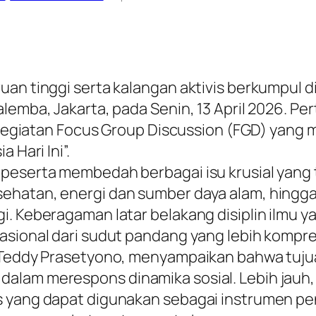
uan tinggi serta kalangan aktivis berkumpul d
emba, Jakarta, pada Senin, 13 April 2026. Per
ui kegiatan Focus Group Discussion (FGD) yang
 Hari Ini”.
 peserta membedah berbagai isu krusial yang 
hatan, energi dan sumber daya alam, hingga p
i. Keberagaman latar belakang disiplin ilmu y
asional dari sudut pandang yang lebih kompre
, Teddy Prasetyono, menyampaikan bahwa tujua
alam merespons dinamika sosial. Lebih jauh,
is yang dapat digunakan sebagai instrumen