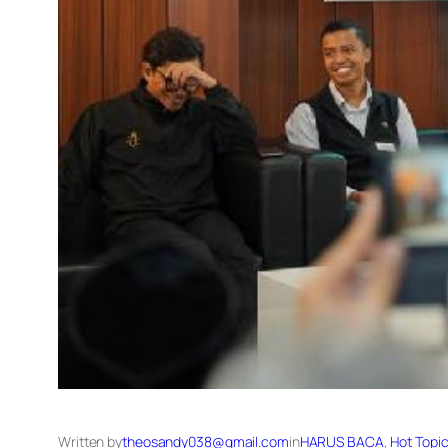
Written by
theosandy038@gmail.com
in
HARUS BACA
, 
Hot Topi