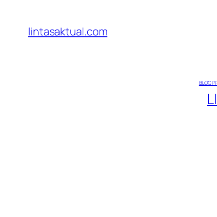
Lewati
ke
lintasaktual.com
konten
BLOG P
L