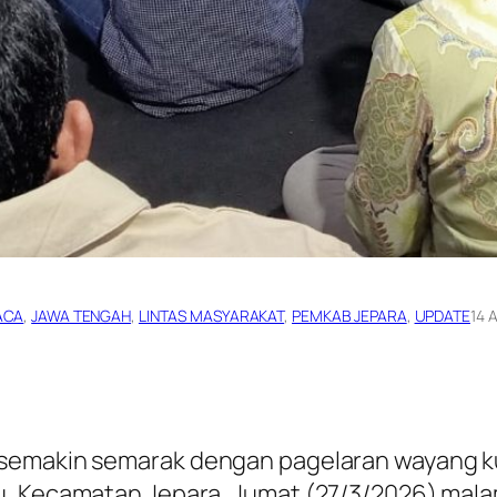
ACA
, 
JAWA TENGAH
, 
LINTAS MASYARAKAT
, 
PEMKAB JEPARA
, 
UPDATE
14 
semakin semarak dengan pagelaran wayang kul
u, Kecamatan Jepara, Jumat (27/3/2026) malam