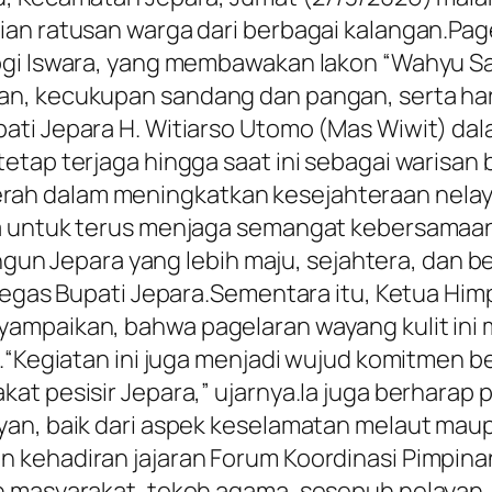
ian ratusan warga dari berbagai kalangan.Pa
Yogi Iswara, yang membawakan lakon “Wahyu S
n, kecukupan sandang dan pangan, serta har
pati Jepara H. Witiarso Utomo (Mas Wiwit) d
tap terjaga hingga saat ini sebagai warisan b
h dalam meningkatkan kesejahteraan nelaya
a untuk terus menjaga semangat kebersamaan 
angun Jepara yang lebih maju, sejahtera, dan be
 tegas Bupati Jepara.Sementara itu, Ketua Hi
ampaikan, bahwa pagelaran wayang kulit ini
h.“Kegiatan ini juga menjadi wujud komitmen
at pesisir Jepara,” ujarnya.Ia juga berhara
ayan, baik dari aspek keselamatan melaut ma
n kehadiran jajaran Forum Koordinasi Pimpin
h masyarakat, tokoh agama, sesepuh nelayan,