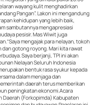
gelaran wayang kulit menghadirkan
andang Pangan”. Lakon ini mengandung
apan kehidupan yang lebih baik,
alam sambutannya mengapresiasi
udaya pesisir. Mas Wiwit juga
n.“Saya mengajak para nelayan, tokoh
dan gotong royong. Mari kita rawat
rbudaya. Saya berjanji, TPI ini akan
mpunan Nelayan Seluruh Indonesia
 merupakan bentuk rasa syukur kepada
 bersama dalam menjaga dan
p pemerintah daerah terus memberikan
upun peningkatan ekonomi.Acara
an Daerah (Forkopimda) Kabupaten
 seniman dan budayawan.Pagelaran ini