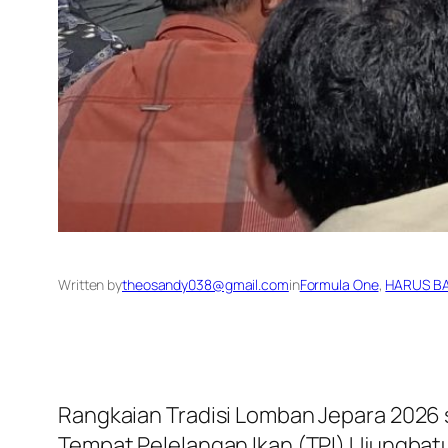
Written by
theosandy038@gmail.com
in
Formula One
, 
HARUS B
Rangkaian Tradisi Lomban Jepara 2026 
Tempat Pelelangan Ikan (TPI) Ujungbat