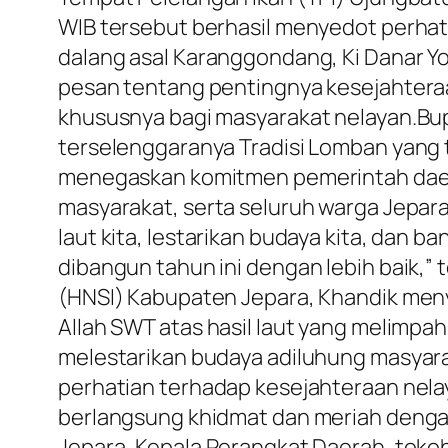
WIB tersebut berhasil menyedot perhat
dalang asal Karanggondang, Ki Danar 
pesan tentang pentingnya kesejahteraa
khususnya bagi masyarakat nelayan.Bu
terselenggaranya Tradisi Lomban yang te
menegaskan komitmen pemerintah daera
masyarakat, serta seluruh warga Jepar
laut kita, lestarikan budaya kita, dan b
dibangun tahun ini dengan lebih baik,”
(HNSI) Kabupaten Jepara, Khandik meny
Allah SWT atas hasil laut yang melimpa
melestarikan budaya adiluhung masyarak
perhatian terhadap kesejahteraan nel
berlangsung khidmat dan meriah denga
Jepara, Kepala Perangkat Daerah, toko