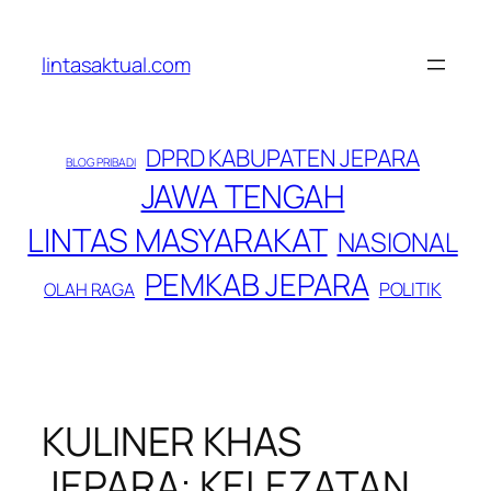
Lewati
ke
lintasaktual.com
konten
DPRD KABUPATEN JEPARA
BLOG PRIBADI
JAWA TENGAH
LINTAS MASYARAKAT
NASIONAL
PEMKAB JEPARA
POLITIK
OLAH RAGA
KULINER KHAS
JEPARA: KELEZATAN