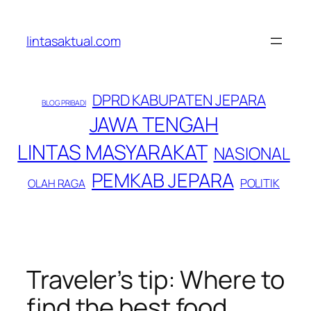
Lewati
ke
lintasaktual.com
konten
DPRD KABUPATEN JEPARA
BLOG PRIBADI
JAWA TENGAH
LINTAS MASYARAKAT
NASIONAL
PEMKAB JEPARA
POLITIK
OLAH RAGA
Traveler’s tip: Where to
find the best food