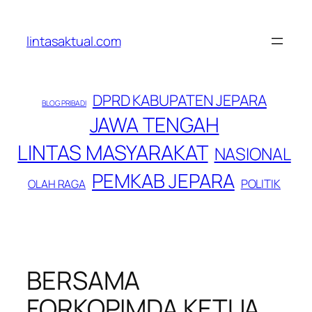
Lewati
ke
lintasaktual.com
konten
DPRD KABUPATEN JEPARA
BLOG PRIBADI
JAWA TENGAH
LINTAS MASYARAKAT
NASIONAL
PEMKAB JEPARA
POLITIK
OLAH RAGA
BERSAMA
FORKOPIMDA KETUA