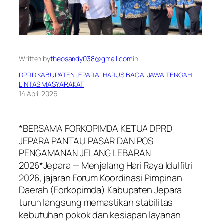
Written by
theosandy038@gmail.com
in
DPRD KABUPATEN JEPARA
, 
HARUS BACA
, 
JAWA TENGAH
, 
LINTAS MASYARAKAT
14 April 2026
*BERSAMA FORKOPIMDA KETUA DPRD
JEPARA PANTAU PASAR DAN POS
PENGAMANAN JELANG LEBARAN
2026*Jepara — Menjelang Hari Raya Idulfitri
2026, jajaran Forum Koordinasi Pimpinan
Daerah (Forkopimda) Kabupaten Jepara
turun langsung memastikan stabilitas
kebutuhan pokok dan kesiapan layanan