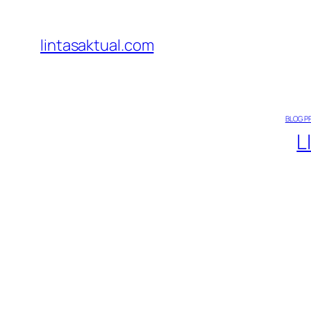
Lewati
ke
lintasaktual.com
konten
BLOG P
L