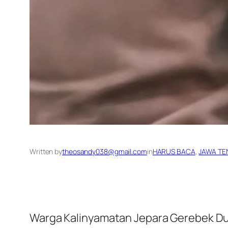
Written by
theosandy038@gmail.com
in
HARUS BACA
, 
JAWA TE
Warga Kalinyamatan Jepara Gerebek Du