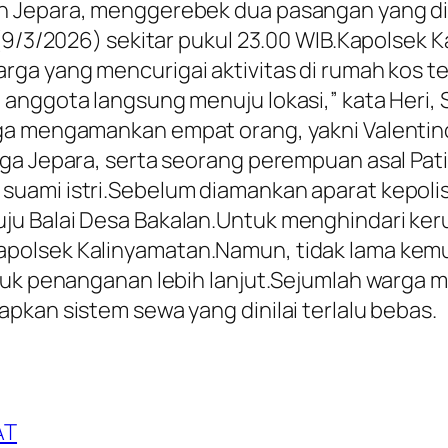
n Jepara, menggerebek dua pasangan yang did
 (9/3/2026) sekitar pukul 23.00 WIB.Kapolsek 
ga yang mencurigai aktivitas di rumah kos te
anggota langsung menuju lokasi,” kata Heri, 
ga mengamankan empat orang, yakni Valentino 
ga Jepara, serta seorang perempuan asal Pati
suami istri.Sebelum diamankan aparat kepoli
ju Balai Desa Bakalan.Untuk menghindari ke
polsek Kalinyamatan.Namun, tidak lama kem
untuk penanganan lebih lanjut.Sejumlah warg
pkan sistem sewa yang dinilai terlalu bebas.
AT