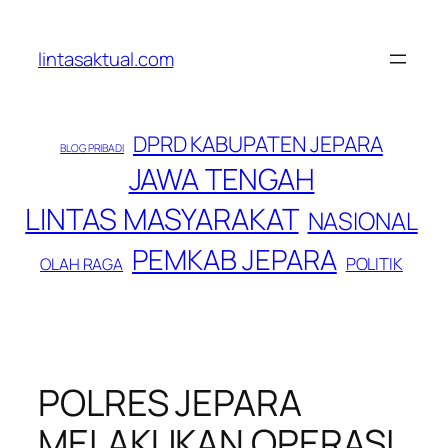
Lewati
ke
lintasaktual.com
konten
DPRD KABUPATEN JEPARA
BLOG PRIBADI
JAWA TENGAH
LINTAS MASYARAKAT
NASIONAL
PEMKAB JEPARA
POLITIK
OLAH RAGA
POLRES JEPARA
MELAKUKAN OPERASI