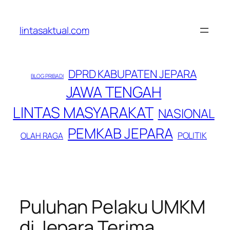
Lewati
ke
lintasaktual.com
konten
DPRD KABUPATEN JEPARA
BLOG PRIBADI
JAWA TENGAH
LINTAS MASYARAKAT
NASIONAL
PEMKAB JEPARA
POLITIK
OLAH RAGA
Puluhan Pelaku UMKM
di Jepara Terima