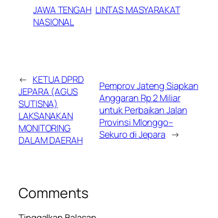
JAWA TENGAH
LINTAS MASYARAKAT
NASIONAL
←
KETUA DPRD
Pemprov Jateng Siapkan
JEPARA (AGUS
Anggaran Rp 2 Miliar
SUTISNA)
untuk Perbaikan Jalan
LAKSANAKAN
Provinsi Mlonggo–
MONITORING
Sekuro di Jepara
→
DALAM DAERAH
Comments
Tinggalkan Balasan