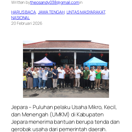
Written by
theosandy038@gmail.com
in
HARUS BACA
, 
JAWA TENGAH
, 
LINTAS MASYARAKAT
, 
NASIONAL
20 Februari 2026
Jepara – Puluhan pelaku Usaha Mikro, Kecil,
dan Menengah (UMKM) di Kabupaten
Jepara menerima bantuan berupa tenda dan
gerobak usaha dari pemerintah daerah.