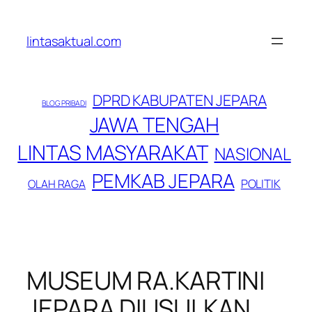
Lewati
ke
lintasaktual.com
konten
DPRD KABUPATEN JEPARA
BLOG PRIBADI
JAWA TENGAH
LINTAS MASYARAKAT
NASIONAL
PEMKAB JEPARA
POLITIK
OLAH RAGA
MUSEUM RA.KARTINI
JEPARA DIUSULKAN