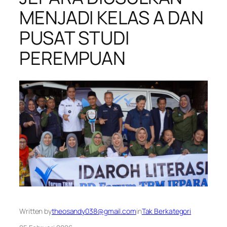
MENJADI KELAS A DAN
PUSAT STUDI
PEREMPUAN
Written by
theosandy038@gmail.com
in
Tak Berkategori