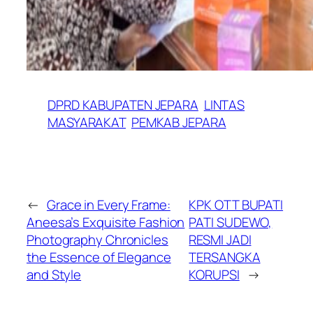
DPRD KABUPATEN JEPARA
LINTAS
MASYARAKAT
PEMKAB JEPARA
←
Grace in Every Frame:
KPK OTT BUPATI
Aneesa’s Exquisite Fashion
PATI SUDEWO,
Photography Chronicles
RESMI JADI
the Essence of Elegance
TERSANGKA
and Style
KORUPSI
→