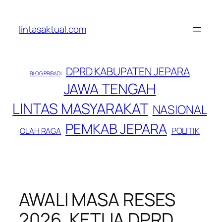
Lewati
ke
lintasaktual.com
konten
DPRD KABUPATEN JEPARA
BLOG PRIBADI
JAWA TENGAH
LINTAS MASYARAKAT
NASIONAL
PEMKAB JEPARA
POLITIK
OLAH RAGA
AWALI MASA RESES
2026, KETUA DPRD