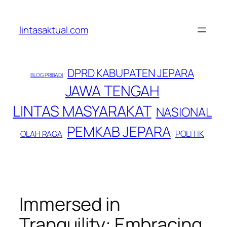
Lewati
ke
lintasaktual.com
konten
DPRD KABUPATEN JEPARA
BLOG PRIBADI
JAWA TENGAH
LINTAS MASYARAKAT
NASIONAL
PEMKAB JEPARA
POLITIK
OLAH RAGA
Immersed in
Tranquility: Embracing