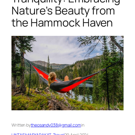
Nature’s Beauty from
the Hammock Haven
Written by
theosandy038@gmail.com
in
LINTAS MASYARAKAT
, 
Travel
29 April 2024