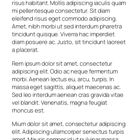
risus habitant. Mollis adipiscing iaculis quam
mi pellentesque consectetur. Sit diam
eleifend risus eget commodo adipiscing.
Amet, nibh morbi ut sed interdum pharetra
tincidunt quisque. Viverra hac imperdiet
diam posuere ac. Justo, sit tincidunt laoreet
a placerat.
Rem ipsum dolor sit amet, consectetur
adipiscing elit. Odio ac neque fermentum
morbi. Aenean lectus eu, arcu, turpis. In
massa eget sagittis, aliquet maecenas ac.
Sed leo interdum aenean cras gravida vitae
vel blandit. Venenatis, magna feugiat
rhoncus est.
Mium dolor sit amet, consectetur adipiscing
elit. Adipiscing ullamcorper senectus turpis
amet. Mauris semper id ut pulvinar massa