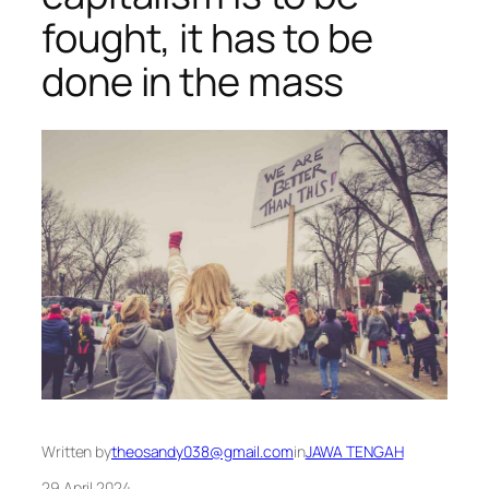
fought, it has to be
done in the mass
Written by
theosandy038@gmail.com
in
JAWA TENGAH
29 April 2024