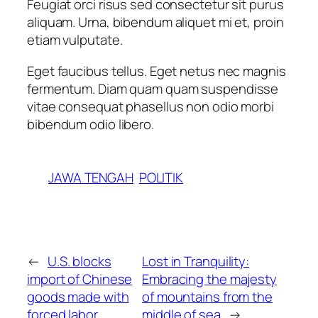
Feugiat orci risus sed consectetur sit purus
aliquam. Urna, bibendum aliquet mi et, proin
etiam vulputate.
Eget faucibus tellus. Eget netus nec magnis
fermentum. Diam quam quam suspendisse
vitae consequat phasellus non odio morbi
bibendum odio libero.
JAWA TENGAH
POLITIK
←
U.S. blocks
Lost in Tranquility:
import of Chinese
Embracing the majesty
goods made with
of mountains from the
forced labor
middle of sea
→