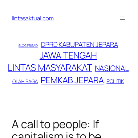
Lewati
ke
lintasaktual.com
konten
DPRD KABUPATEN JEPARA
BLOG PRIBADI
JAWA TENGAH
LINTAS MASYARAKAT
NASIONAL
PEMKAB JEPARA
POLITIK
OLAH RAGA
A call to people: If
capitalism is to be