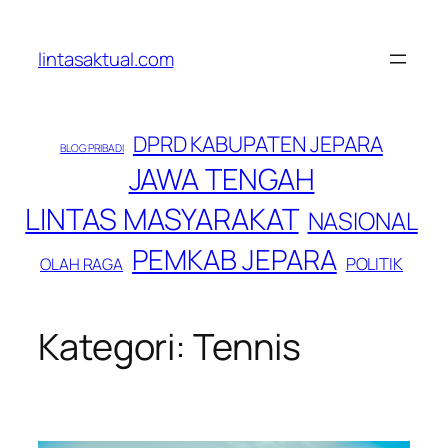
Lewati
ke
lintasaktual.com
konten
DPRD KABUPATEN JEPARA
BLOG PRIBADI
JAWA TENGAH
LINTAS MASYARAKAT
NASIONAL
PEMKAB JEPARA
POLITIK
OLAH RAGA
Kategori:
Tennis